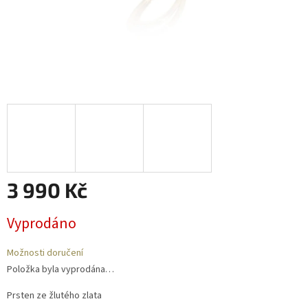
3 990 Kč
Měrná
Vyprodáno
cena:
Možnosti doručení
Položka byla vyprodána…
Prsten ze žlutého zlata