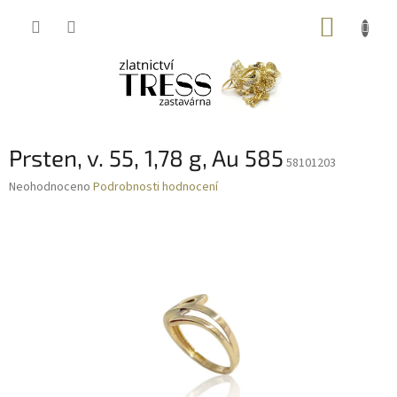
Přejít
NÁKUP
na
obsah
KOŠÍK
Prsten, v. 55, 1,78 g, Au 585
58101203
Průměrné
Neohodnoceno
Podrobnosti hodnocení
hodnocení
produktu
je
0,0
z
5
hvězdiček.