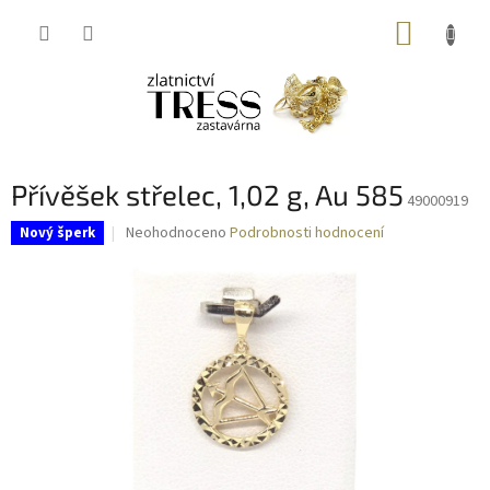
Přejít
NÁKUP
na
obsah
KOŠÍK
Přívěšek střelec, 1,02 g, Au 585
49000919
Průměrné
Neohodnoceno
Podrobnosti hodnocení
Nový šperk
hodnocení
produktu
je
0,0
z
5
hvězdiček.