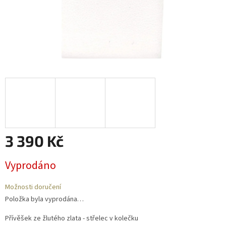
3 390 Kč
Měrná
Vyprodáno
cena:
Možnosti doručení
Položka byla vyprodána…
Přívěšek ze žlutého zlata - střelec v kolečku