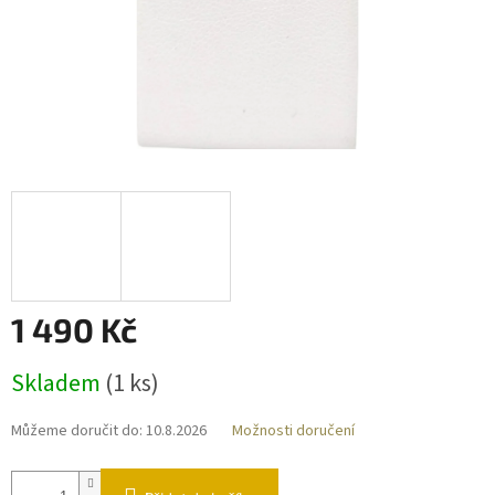
1 490 Kč
Měrná
Skladem
(
1 ks
)
cena:
Můžeme doručit do:
10.8.2026
Možnosti doručení