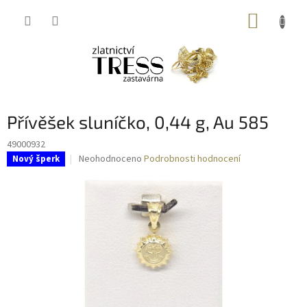
Přejít
NÁKUP
na
obsah
KOŠÍK
Přívěšek sluníčko, 0,44 g, Au 585
49000932
Průměrné
Neohodnoceno
Podrobnosti hodnocení
Nový šperk
hodnocení
produktu
je
0,0
z
5
hvězdiček.