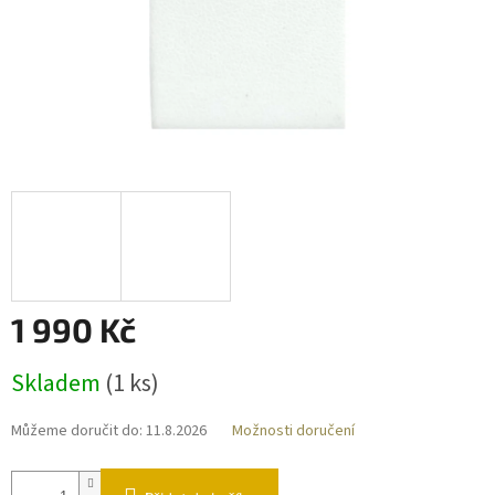
1 990 Kč
Měrná
Skladem
(
1 ks
)
cena:
Můžeme doručit do:
11.8.2026
Možnosti doručení