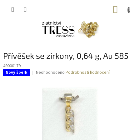
Přejít
NÁKUP
na
obsah
KOŠÍK
Přívěšek se zirkony, 0,64 g, Au 585
49000179
Průměrné
Neohodnoceno
Podrobnosti hodnocení
Nový šperk
hodnocení
produktu
je
0,0
z
5
hvězdiček.