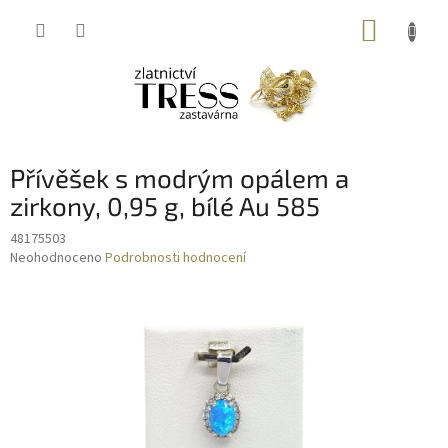
Přejít
NÁKUP
na
obsah
KOŠÍK
Přívěšek s modrým opálem a
zirkony, 0,95 g, bílé Au 585
48175503
Průměrné
Neohodnoceno
Podrobnosti hodnocení
hodnocení
produktu
je
0,0
z
5
hvězdiček.