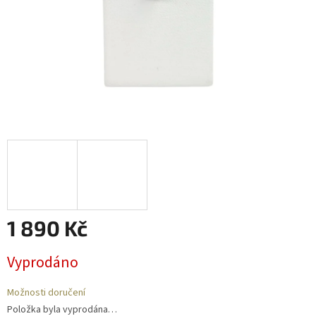
1 890 Kč
Měrná
Vyprodáno
cena:
Možnosti doručení
Položka byla vyprodána…