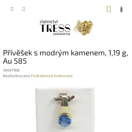
Přejít
NÁKUP
na
obsah
KOŠÍK
Přívěšek s modrým kamenem, 1,19 g,
Au 585
58047906
Průměrné
Neohodnoceno
Podrobnosti hodnocení
hodnocení
produktu
je
0,0
z
5
hvězdiček.