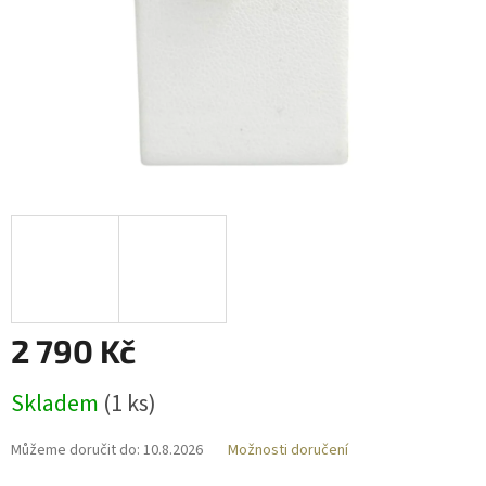
2 790 Kč
Měrná
Skladem
(
1 ks
)
cena:
Můžeme doručit do:
10.8.2026
Možnosti doručení