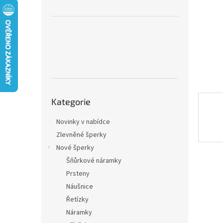
n
e
l
Přeskočit
Kategorie
kategorie
Novinky v nabídce
Zlevněné šperky
Nové šperky
Šňůrkové náramky
Prsteny
Náušnice
Řetízky
Náramky