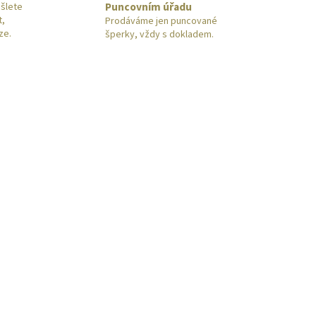
Puncovním úřadu
šlete
t,
Prodáváme jen puncované
ze.
šperky, vždy s dokladem.