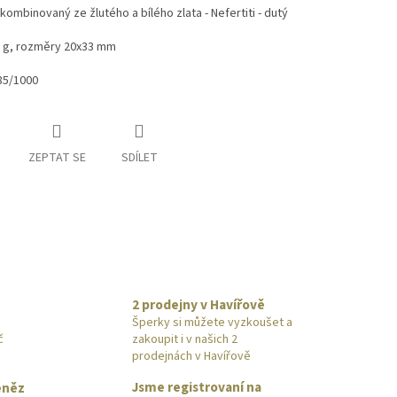
kombinovaný ze žlutého a bílého zlata - Nefertiti - dutý
9 g, rozměry 20x33 mm
85/1000
ZEPTAT SE
SDÍLET
2 prodejny v Havířově
Šperky si můžete vyzkoušet a
č
zakoupit i v našich 2
prodejnách v Havířově
Jsme registrovaní na
eněz