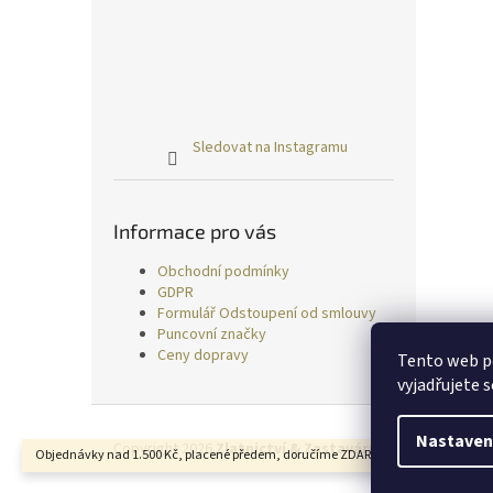
Sledovat na Instagramu
Informace pro vás
Obchodní podmínky
GDPR
Formulář Odstoupení od smlouvy
Puncovní značky
Ceny dopravy
Tento web p
vyjadřujete s
Z
á
Nastaven
Copyright 2026
Zlatnictví & Zastavárna TRESS
. Všechn
Objednávky nad 1.500 Kč, placené předem, doručíme ZDARMA.
p
a