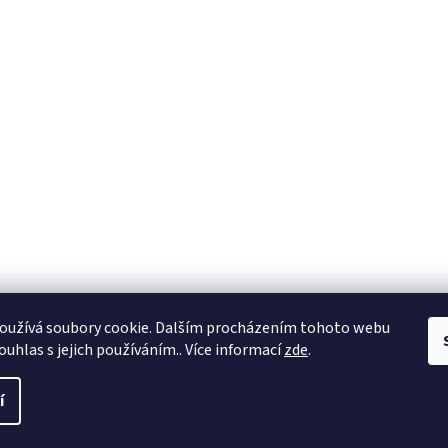
oužívá soubory cookie. Dalším procházením tohoto webu
ouhlas s jejich používáním.. Více informací
zde
.
í
a práva vyhrazena.
Upravit nastavení cookies