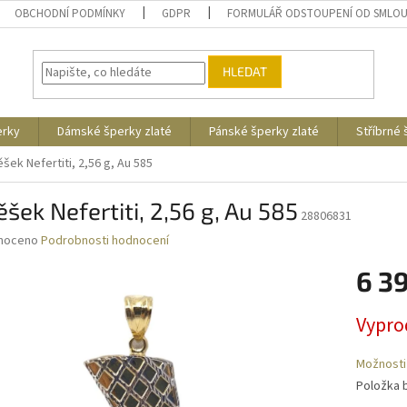
OBCHODNÍ PODMÍNKY
GDPR
FORMULÁŘ ODSTOUPENÍ OD SMLO
HLEDAT
erky
Dámské šperky zlaté
Pánské šperky zlaté
Stříbrné
ěšek Nefertiti, 2,56 g, Au 585
ěšek Nefertiti, 2,56 g, Au 585
28806831
né
noceno
Podrobnosti hodnocení
ní
6 3
u
Měrná
Vypro
cena:
ek.
Možnosti
Položka 