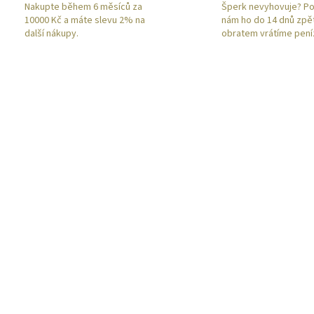
Nakupte během 6 měsíců za
Šperk nevyhovuje? Po
10000 Kč a máte slevu 2% na
nám ho do 14 dnů zpě
další nákupy.
obratem vrátíme pení