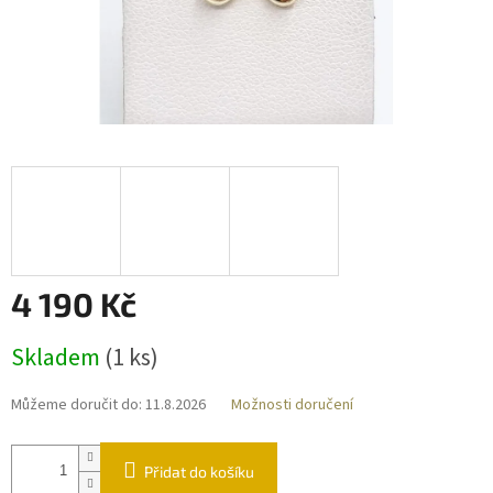
4 190 Kč
Měrná
Skladem
(
1 ks
)
cena:
Můžeme doručit do:
11.8.2026
Možnosti doručení
Přidat do košíku