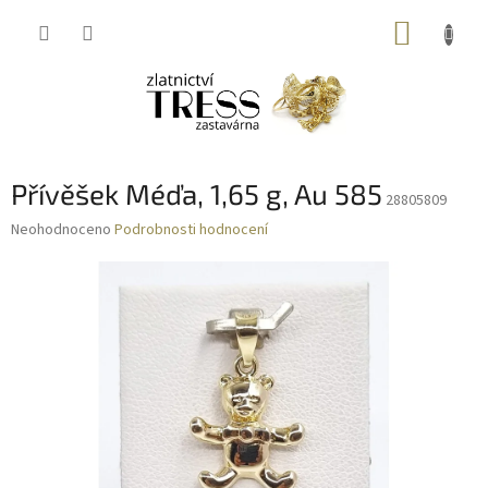
Přejít
NÁKUP
na
obsah
KOŠÍK
Přívěšek Méďa, 1,65 g, Au 585
28805809
Průměrné
Neohodnoceno
Podrobnosti hodnocení
hodnocení
produktu
je
0,0
z
5
hvězdiček.