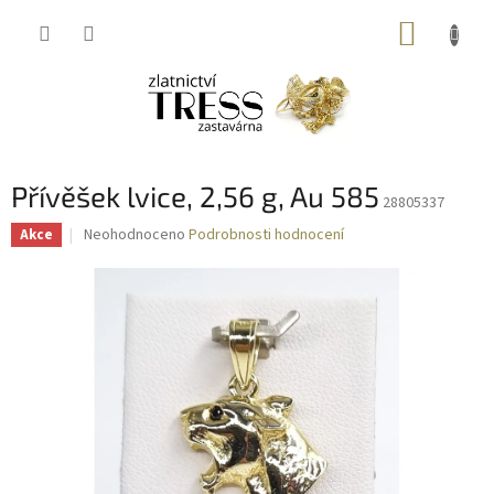
Přejít
NÁKUP
na
obsah
KOŠÍK
Přívěšek lvice, 2,56 g, Au 585
28805337
Průměrné
Neohodnoceno
Podrobnosti hodnocení
Akce
hodnocení
produktu
je
0,0
z
5
hvězdiček.