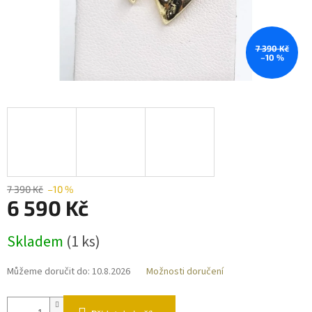
7 390 Kč
–10 %
7 390 Kč
–10 %
6 590 Kč
Měrná
Skladem
(
1 ks
)
cena:
Můžeme doručit do:
10.8.2026
Možnosti doručení