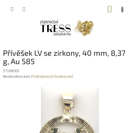
Přejít
NÁKUP
na
obsah
KOŠÍK
Přívěšek LV se zirkony, 40 mm, 8,37
g, Au 585
57168001
Průměrné
Neohodnoceno
Podrobnosti hodnocení
hodnocení
produktu
je
0,0
z
5
hvězdiček.