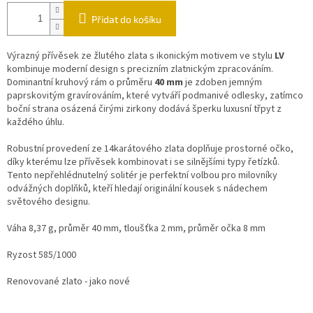
Přidat do košíku
Výrazný přívěsek ze žlutého zlata s ikonickým motivem ve stylu
LV
kombinuje moderní design s precizním zlatnickým zpracováním.
Dominantní kruhový rám o průměru
40 mm
je zdoben jemným
paprskovitým gravírováním, které vytváří podmanivé odlesky, zatímco
boční strana osázená čirými zirkony dodává šperku luxusní třpyt z
každého úhlu.
Robustní provedení ze 14karátového zlata doplňuje prostorné očko,
díky kterému lze přívěsek kombinovat i se silnějšími typy řetízků.
Tento nepřehlédnutelný solitér je perfektní volbou pro milovníky
odvážných doplňků, kteří hledají originální kousek s nádechem
světového designu.
Váha 8,37 g, průměr 40 mm, tloušťka 2 mm, průměr očka 8 mm
Ryzost 585/1000
Renovované zlato - jako nové