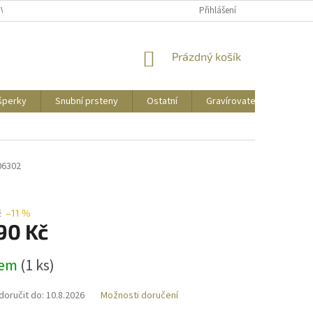
UVY
PUNCOVNÍ ZNAČKY
CENY DOPRAVY
Přihlášení
NÁKUPNÍ
Prázdný košík
KOŠÍK
 šperky
Snubní prsteny
Ostatní
Gravírovatelné
Zás
06302
č
–11 %
90 Kč
dem
(
1 ks
)
oručit do:
10.8.2026
Možnosti doručení