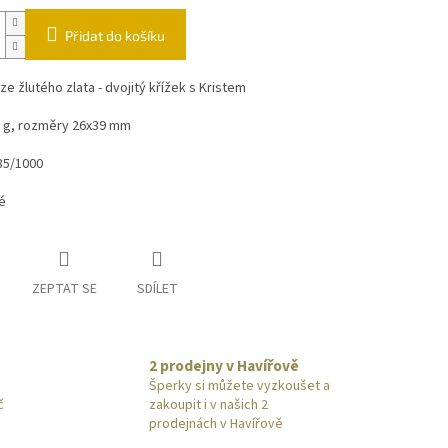
Přidat do košíku
ze žlutého zlata - dvojitý křížek s Kristem
0 g, rozměry 26x39 mm
85/1000
vé
ZEPTAT SE
SDÍLET
2 prodejny v Havířově
Šperky si můžete vyzkoušet a
č
zakoupit i v našich 2
prodejnách v Havířově