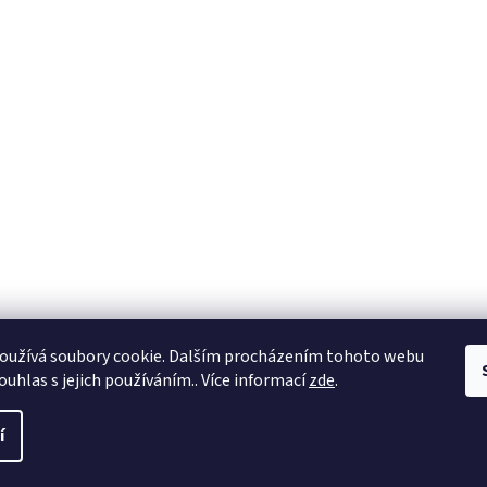
oužívá soubory cookie. Dalším procházením tohoto webu
ouhlas s jejich používáním.. Více informací
zde
.
í
a práva vyhrazena.
Upravit nastavení cookies