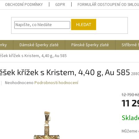
OBCHODNÍ PODMÍNKY
GDPR
FORMULÁŘ ODSTOUPENÍ OD SMLO
HLEDAT
erky
Dámské šperky zlaté
Pánské šperky zlaté
Stříbrné
ěšek křížek s Kristem, 4,40 g, Au 585
ěšek křížek s Kristem, 4,40 g, Au 585
288
Průměrné
Neohodnoceno
Podrobnosti hodnocení
hodnocení
produktu
12 790 K
je
11 2
0,0
z
Měrná
Skla
5
cena:
hvězdiček.
Můžeme d