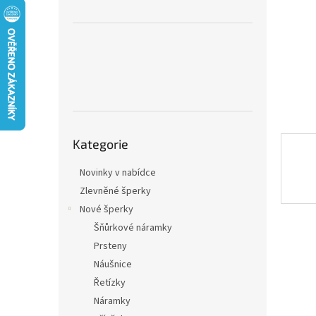
n
e
l
Přeskočit
Kategorie
kategorie
Novinky v nabídce
Zlevněné šperky
Nové šperky
Šňůrkové náramky
Prsteny
Náušnice
Řetízky
Náramky