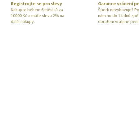
Registrujte se pro slevy
Garance vrácení p
Nakupte během 6 měsíců za
Šperk nevyhovuje? Po
10000 Kč a máte slevu 2% na
nám ho do 14 dnů zpě
další nákupy.
obratem vrátíme pení