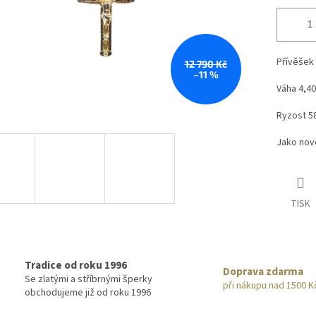
Přívěšek 
12 790 Kč
–11 %
Váha 4,4
Ryzost 5
Jako no
TISK
Tradice od roku 1996
Doprava zdarma
Se zlatými a stříbrnými šperky
při nákupu nad 1500 K
obchodujeme již od roku 1996