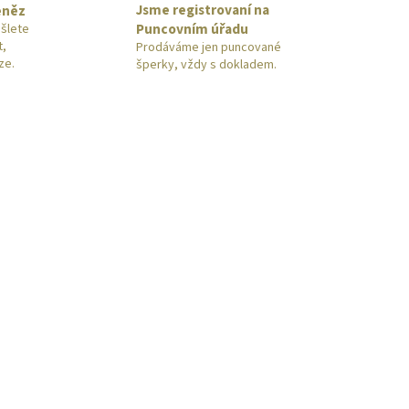
Jsme registrovaní na
eněz
Puncovním úřadu
šlete
t,
Prodáváme jen puncované
ze.
šperky, vždy s dokladem.