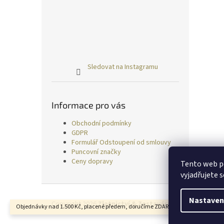
Sledovat na Instagramu
Informace pro vás
Obchodní podmínky
GDPR
Formulář Odstoupení od smlouvy
Puncovní značky
Ceny dopravy
Tento web p
vyjadřujete s
Z
á
Nastaven
Copyright 2026
Zlatnictví & Zastavárna TRESS
. Všechn
Objednávky nad 1.500 Kč, placené předem, doručíme ZDARMA.
p
a