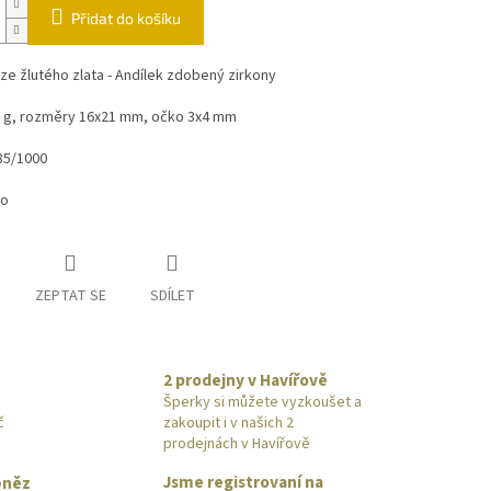
Přidat do košíku
ze žlutého zlata - Andílek zdobený zirkony
5 g, rozměry 16x21 mm, očko 3x4 mm
85/1000
to
ZEPTAT SE
SDÍLET
2 prodejny v Havířově
Šperky si můžete vyzkoušet a
č
zakoupit i v našich 2
prodejnách v Havířově
Jsme registrovaní na
eněz