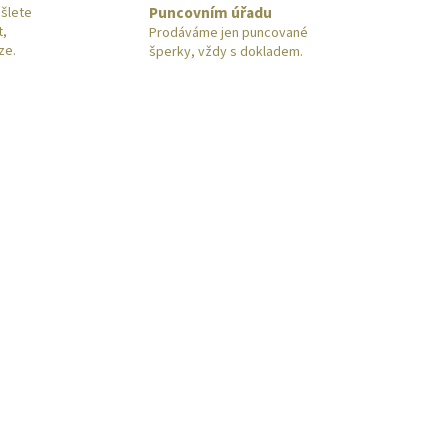
Puncovním úřadu
šlete
t,
Prodáváme jen puncované
ze.
šperky, vždy s dokladem.