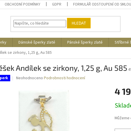
OBCHODNÍ PODMÍNKY
GDPR
FORMULÁŘ ODSTOUPENÍ OD SMLO
HLEDAT
erky
Dámské šperky zlaté
Pánské šperky zlaté
Stříbrné
lek se zirkony, 1,25 g, Au 585
ěšek Andílek se zirkony, 1,25 g, Au 585
4
Průměrné
Neohodnoceno
Podrobnosti hodnocení
perk
hodnocení
produktu
4 1
je
0,0
Měrná
Skla
z
cena:
5
hvězdiček.
Můžeme d