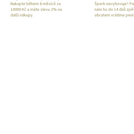
Nakupte během 6 měsíců za
Šperk nevyhovuje? Po
10000 Kč a máte slevu 2% na
nám ho do 14 dnů zpě
další nákupy.
obratem vrátíme pení