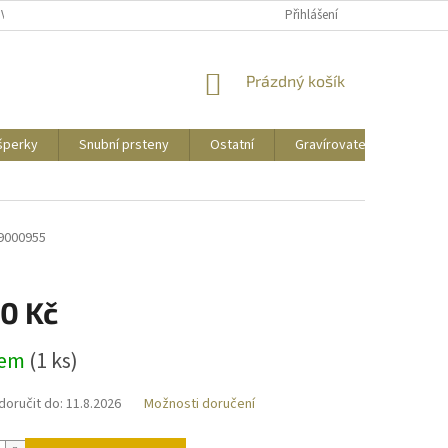
UVY
PUNCOVNÍ ZNAČKY
CENY DOPRAVY
Přihlášení
NÁKUPNÍ
Prázdný košík
KOŠÍK
 šperky
Snubní prsteny
Ostatní
Gravírovatelné
Zás
9000955
90 Kč
dem
(
1 ks
)
oručit do:
11.8.2026
Možnosti doručení