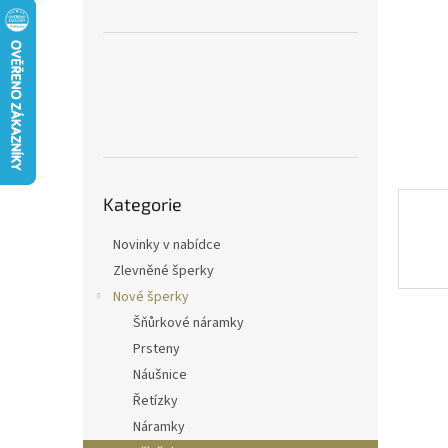
n
e
l
Přeskočit
Kategorie
kategorie
Novinky v nabídce
Zlevněné šperky
Nové šperky
Šňůrkové náramky
Prsteny
Náušnice
Řetízky
Náramky