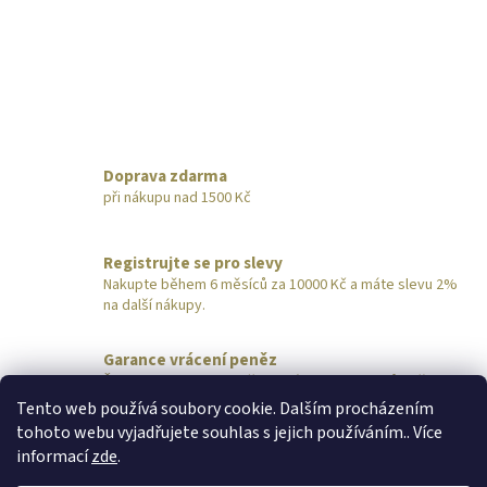
Doprava zdarma
při nákupu nad 1500 Kč
Registrujte se pro slevy
Nakupte během 6 měsíců za 10000 Kč a máte slevu 2%
na další nákupy.
Garance vrácení peněz
Šperk nevyhovuje? Pošlete nám ho do 14 dnů zpět,
obratem vrátíme peníze.
Tento web používá soubory cookie. Dalším procházením
tohoto webu vyjadřujete souhlas s jejich používáním.. Více
Z
informací
zde
.
á