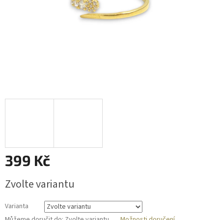
399 Kč
Měrná
Zvolte variantu
cena:
Varianta
Můžeme doručit do:
Zvolte variantu
Možnosti doručení