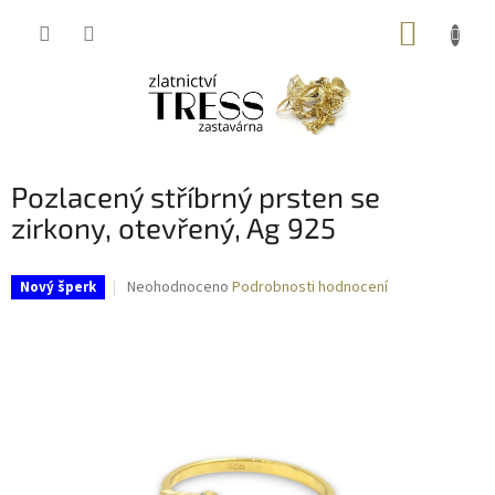
Přejít
NÁKUP
na
obsah
KOŠÍK
Pozlacený stříbrný prsten se
zirkony, otevřený, Ag 925
Průměrné
Neohodnoceno
Podrobnosti hodnocení
Nový šperk
hodnocení
produktu
je
0,0
z
5
hvězdiček.