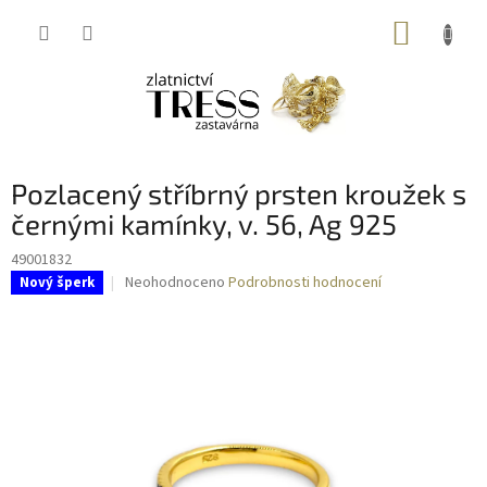
Přejít
NÁKUP
na
obsah
KOŠÍK
Pozlacený stříbrný prsten kroužek s
černými kamínky, v. 56, Ag 925
49001832
Průměrné
Neohodnoceno
Podrobnosti hodnocení
Nový šperk
hodnocení
produktu
je
0,0
z
5
hvězdiček.