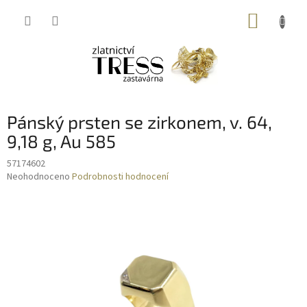
Přejít
NÁKUP
na
obsah
KOŠÍK
Pánský prsten se zirkonem, v. 64,
9,18 g, Au 585
57174602
Průměrné
Neohodnoceno
Podrobnosti hodnocení
hodnocení
produktu
je
0,0
z
5
hvězdiček.