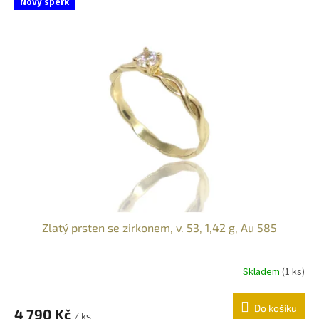
Nový šperk
Zlatý prsten se zirkonem, v. 53, 1,42 g, Au 585
Skladem
(
1 ks
)
Do košíku
4 790 Kč
/ ks