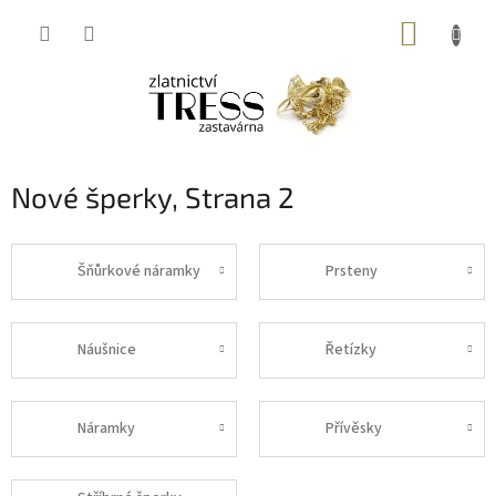
Přejít
NÁKUP
na
obsah
KOŠÍK
Nové šperky
, Strana 2
Šňůrkové náramky
Prsteny
Náušnice
Řetízky
Náramky
Přívěsky