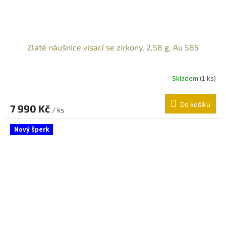
Zlaté náušnice visací se zirkony, 2,58 g, Au 585
Skladem
(
1 ks
)
Do košíku
7 990 Kč
/ ks
Nový šperk