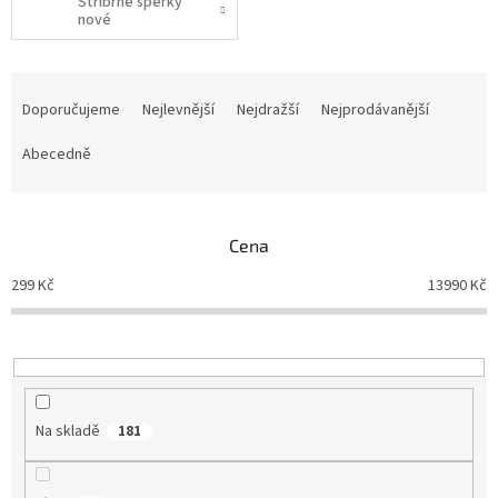
Stříbrné šperky
nové
Ř
a
Doporučujeme
Nejlevnější
Nejdražší
Nejprodávanější
z
e
Abecedně
n
í
p
Cena
r
o
299
Kč
13990
Kč
d
u
k
t
ů
Na skladě
181