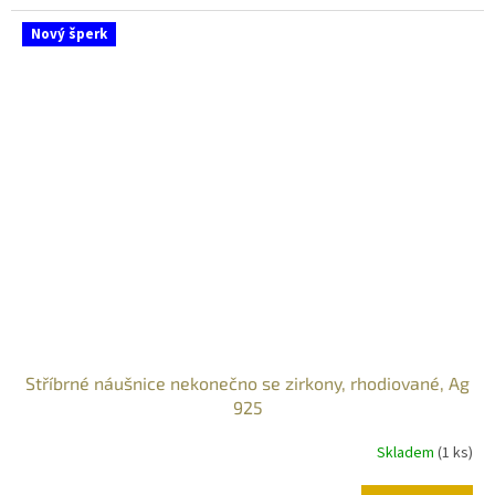
Nový šperk
Stříbrné náušnice nekonečno se zirkony, rhodiované, Ag
925
Skladem
(
1 ks
)