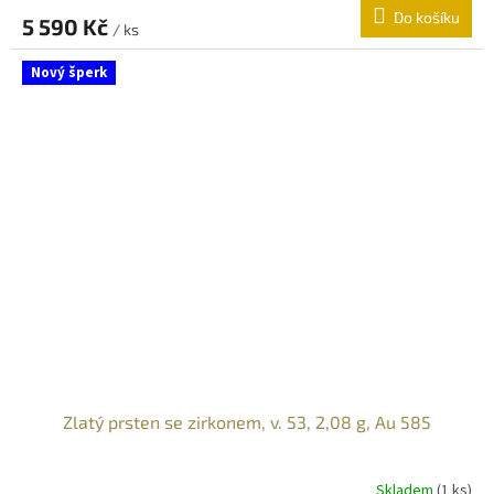
Do košíku
5 590 Kč
/ ks
Nový šperk
Zlatý prsten se zirkonem, v. 53, 2,08 g, Au 585
Skladem
(
1 ks
)