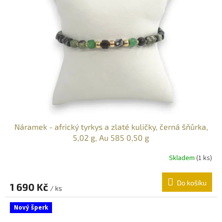
s
p
r
o
d
u
k
t
ů
Náramek - africký tyrkys a zlaté kuličky, černá šňůrka,
5,02 g, Au 585 0,50 g
Skladem
(
1 ks
)
Do košíku
1 690 Kč
/ ks
Nový šperk