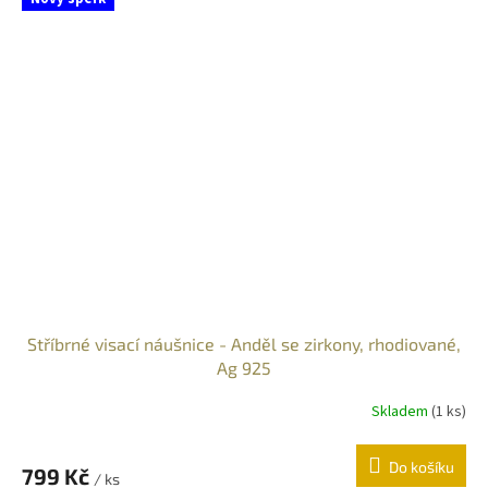
Stříbrné visací náušnice - Anděl se zirkony, rhodiované,
Ag 925
Skladem
(
1 ks
)
Do košíku
799 Kč
/ ks