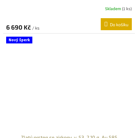
Skladem
(
1 ks
)
Do košíku
6 690 Kč
/ ks
Nový šperk
Zlatý prsten se zirkony, v. 53, 2,10 g, Au 585