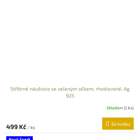
Stříbrné náušnice se zeleným očkem, rhodiované, Ag
925
Skladem
(
1 ks
)
Do košíku
499 Kč
/ ks
Nový šperk