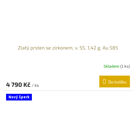
Zlatý prsten se zirkonem, v. 55, 1,42 g, Au 585
Skladem
(
1 ks
)
Do košíku
4 790 Kč
/ ks
Nový šperk