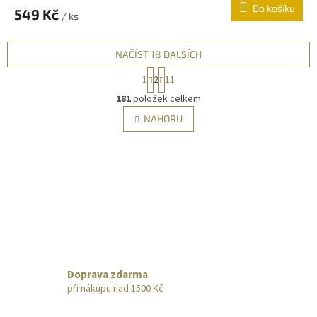
Do košíku
549 Kč
/ ks
NAČÍST 18 DALŠÍCH
S
1
2
11
t
O
r
181
položek celkem
v
á
l
NAHORU
n
á
k
d
o
v
a
á
c
n
í
í
p
r
v
k
y
v
Doprava zdarma
ý
při nákupu nad 1500 Kč
p
i