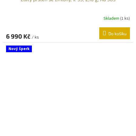
Skladem
(
1 ks
)
Do košíku
6 990 Kč
/ ks
Nový šperk