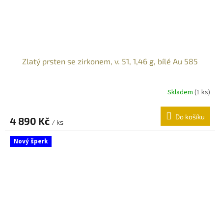
Zlatý prsten se zirkonem, v. 51, 1,46 g, bílé Au 585
Skladem
(
1 ks
)
Do košíku
4 890 Kč
/ ks
Nový šperk