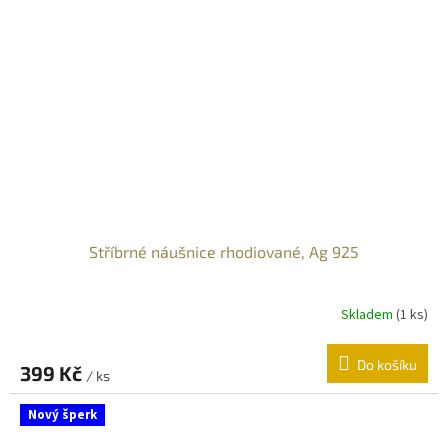
Stříbrné náušnice rhodiované, Ag 925
Skladem
(
1 ks
)
Do košíku
399 Kč
/ ks
Nový šperk