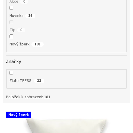
Akce
0
Novinka
16
Tip
0
Nový šperk
181
Značky
Zlato TRESS
33
Položek k zobrazení:
181
V
Nový šperk
ý
p
i