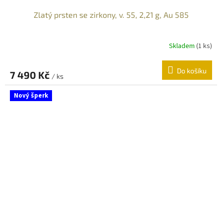
Zlatý prsten se zirkony, v. 55, 2,21 g, Au 585
Skladem
(
1 ks
)
Do košíku
7 490 Kč
/ ks
Nový šperk