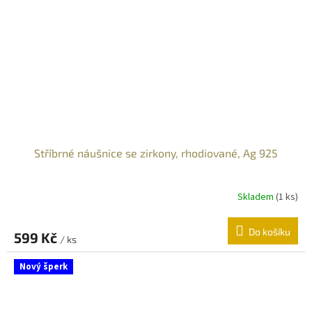
Stříbrné náušnice se zirkony, rhodiované, Ag 925
Skladem
(
1 ks
)
Do košíku
599 Kč
/ ks
Nový šperk