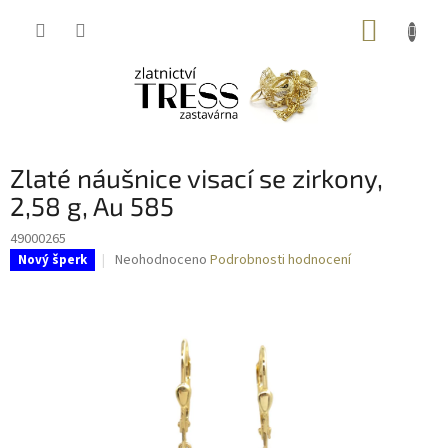
Přejít
NÁKUP
na
obsah
KOŠÍK
Zlaté náušnice visací se zirkony,
2,58 g, Au 585
49000265
Průměrné
Neohodnoceno
Podrobnosti hodnocení
Nový šperk
hodnocení
produktu
je
0,0
z
5
hvězdiček.