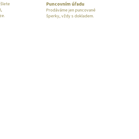
Puncovním úřadu
šlete
t,
Prodáváme jen puncované
ze.
šperky, vždy s dokladem.