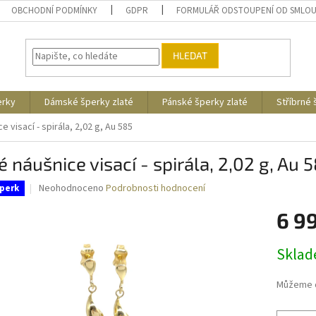
OBCHODNÍ PODMÍNKY
GDPR
FORMULÁŘ ODSTOUPENÍ OD SMLO
HLEDAT
erky
Dámské šperky zlaté
Pánské šperky zlaté
Stříbrné
e visací - spirála, 2,02 g, Au 585
é náušnice visací - spirála, 2,02 g, Au 
Průměrné
Neohodnoceno
Podrobnosti hodnocení
perk
hodnocení
produktu
6 9
je
0,0
Měrná
Skla
z
cena:
5
hvězdiček.
Můžeme d