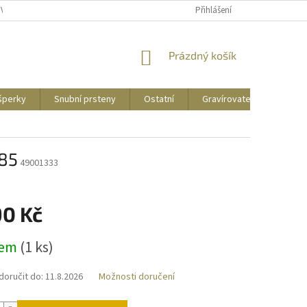
UVY
PUNCOVNÍ ZNAČKY
CENY DOPRAVY
Přihlášení
NÁKUPNÍ
Prázdný košík
KOŠÍK
 šperky
Snubní prsteny
Ostatní
Gravírovatelné
Zás
585
49001333
90 Kč
dem
(
1 ks
)
oručit do:
11.8.2026
Možnosti doručení