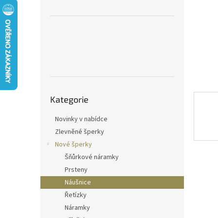
n
e
l
Přeskočit
Kategorie
kategorie
Novinky v nabídce
Zlevněné šperky
Nové šperky
Šňůrkové náramky
Prsteny
Náušnice
Řetízky
Náramky