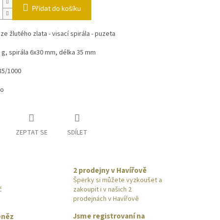
Přidat do košíku
ze žlutého zlata - visací spirála - puzeta
 g, spirála 6x30 mm, délka 35 mm
85/1000
to
ZEPTAT SE
SDÍLET
2 prodejny v Havířově
Šperky si můžete vyzkoušet a
č
zakoupit i v našich 2
prodejnách v Havířově
Jsme registrovaní na
eněz