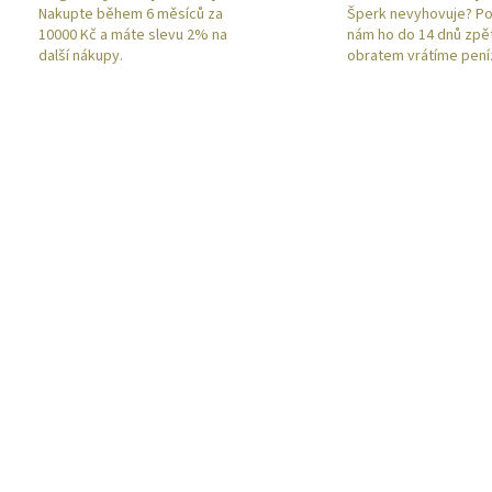
Nakupte během 6 měsíců za
Šperk nevyhovuje? Po
10000 Kč a máte slevu 2% na
nám ho do 14 dnů zpě
další nákupy.
obratem vrátíme pení