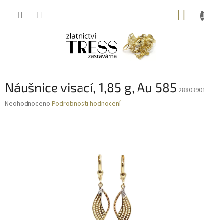
Přejít
NÁKUP
na
obsah
KOŠÍK
Náušnice visací, 1,85 g, Au 585
28808901
Průměrné
Neohodnoceno
Podrobnosti hodnocení
hodnocení
produktu
je
0,0
z
5
hvězdiček.