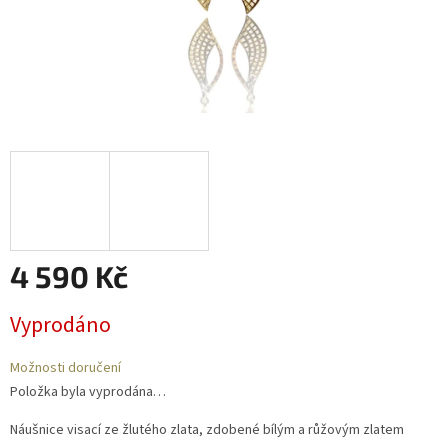
4 590 Kč
Měrná
Vyprodáno
cena:
Možnosti doručení
Položka byla vyprodána…
Náušnice visací ze žlutého zlata, zdobené bílým a růžovým zlatem