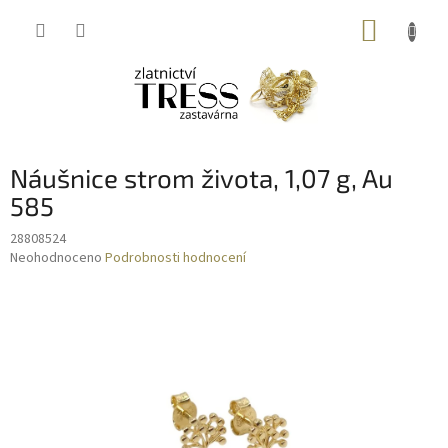
Přejít
NÁKUP
na
obsah
KOŠÍK
Náušnice strom života, 1,07 g, Au
585
28808524
Průměrné
Neohodnoceno
Podrobnosti hodnocení
hodnocení
produktu
je
0,0
z
5
hvězdiček.