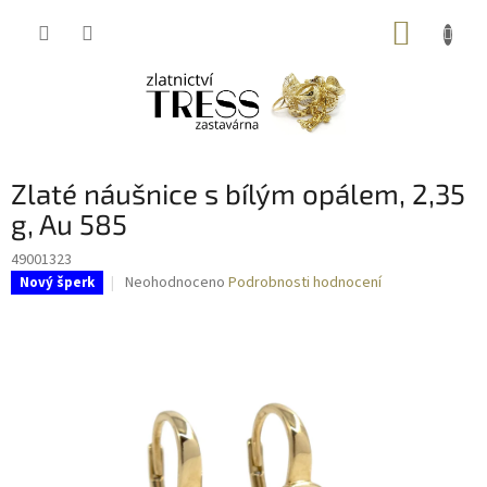
Přejít
NÁKUP
na
obsah
KOŠÍK
Zlaté náušnice s bílým opálem, 2,35
g, Au 585
49001323
Průměrné
Neohodnoceno
Podrobnosti hodnocení
Nový šperk
hodnocení
produktu
je
0,0
z
5
hvězdiček.