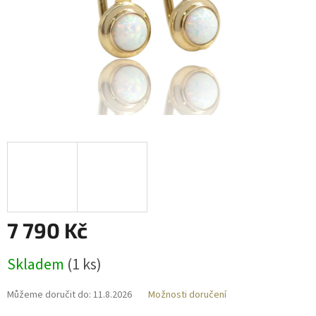
7 790 Kč
Měrná
Skladem
(
1 ks
)
cena:
Můžeme doručit do:
11.8.2026
Možnosti doručení