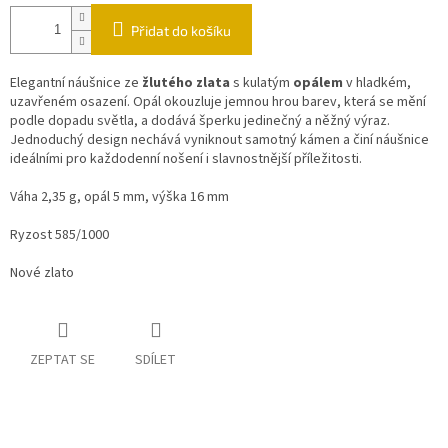
Přidat do košíku
Elegantní náušnice ze
žlutého zlata
s kulatým
opálem
v hladkém,
uzavřeném osazení. Opál okouzluje jemnou hrou barev, která se mění
podle dopadu světla, a dodává šperku jedinečný a něžný výraz.
Jednoduchý design nechává vyniknout samotný kámen a činí náušnice
ideálními pro každodenní nošení i slavnostnější příležitosti.
Váha 2,35 g, opál 5 mm, výška 16 mm
Ryzost 585/1000
Nové zlato
ZEPTAT SE
SDÍLET