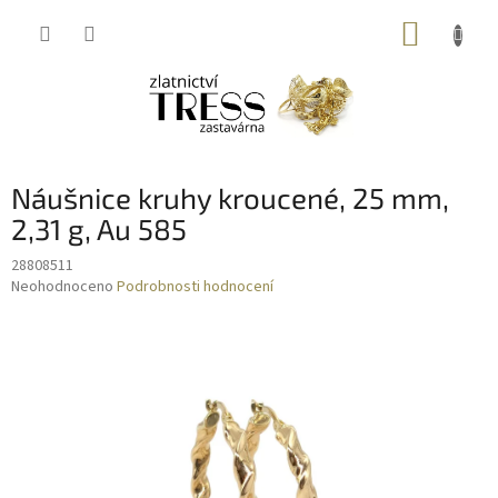
Přejít
NÁKUP
na
obsah
KOŠÍK
Náušnice kruhy kroucené, 25 mm,
2,31 g, Au 585
28808511
Průměrné
Neohodnoceno
Podrobnosti hodnocení
hodnocení
produktu
je
0,0
z
5
hvězdiček.