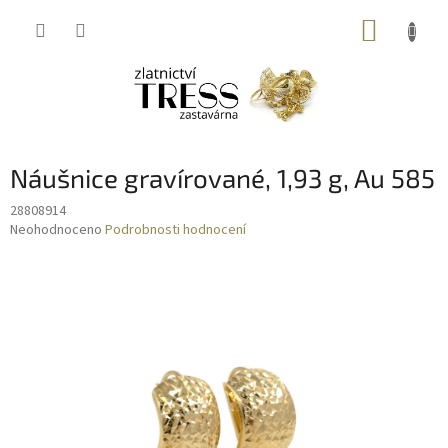
Přejít
NÁKUP
na
obsah
KOŠÍK
Náušnice gravírované, 1,93 g, Au 585
28808914
Průměrné
Neohodnoceno
Podrobnosti hodnocení
hodnocení
produktu
je
0,0
z
5
hvězdiček.