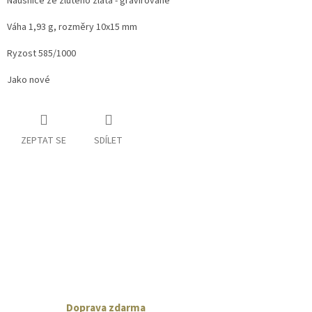
Náušnice ze žlutého zlata - gravírované
Váha 1,93 g, rozměry 10x15 mm
Ryzost 585/1000
Jako nové
ZEPTAT SE
SDÍLET
Doprava zdarma