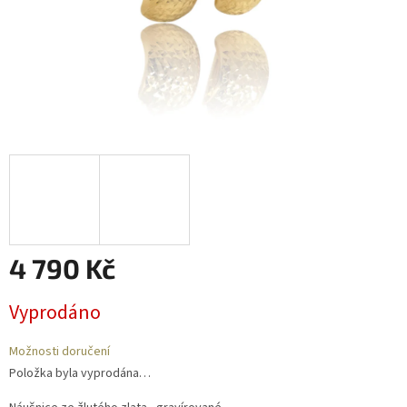
4 790 Kč
Měrná
Vyprodáno
cena:
Možnosti doručení
Položka byla vyprodána…