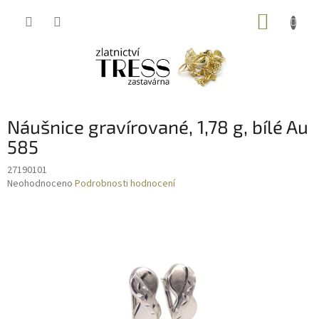
Přejít
NÁKUP
na
obsah
KOŠÍK
Náušnice gravírované, 1,78 g, bílé Au
585
27190101
Průměrné
Neohodnoceno
Podrobnosti hodnocení
hodnocení
produktu
je
0,0
z
5
hvězdiček.