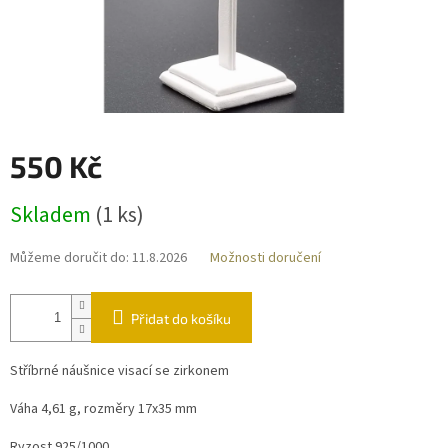
550 Kč
Měrná
Skladem
(
1 ks
)
cena:
Můžeme doručit do:
11.8.2026
Možnosti doručení
Přidat do košíku
Stříbrné náušnice visací se zirkonem
Váha 4,61 g, rozměry 17x35 mm
Ryzost 925/1000