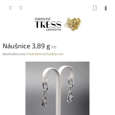
Přejít
NÁKUP
na
obsah
KOŠÍK
Náušnice 3,89 g
535
Průměrné
Neohodnoceno
Podrobnosti hodnocení
hodnocení
produktu
je
0,0
z
5
hvězdiček.