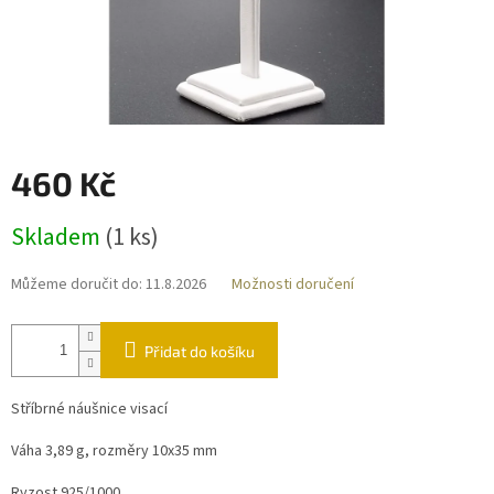
460 Kč
Měrná
Skladem
(
1 ks
)
cena:
Můžeme doručit do:
11.8.2026
Možnosti doručení
Přidat do košíku
Stříbrné náušnice visací
Váha 3,89 g, rozměry 10x35 mm
Ryzost 925/1000