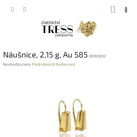
Přejít
NÁKUP
na
obsah
KOŠÍK
Náušnice, 2,15 g, Au 585
38080803
Průměrné
Neohodnoceno
Podrobnosti hodnocení
hodnocení
produktu
je
0,0
z
5
hvězdiček.