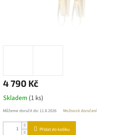
4 790 Kč
Měrná
Skladem
(
1 ks
)
cena:
Můžeme doručit do:
11.8.2026
Možnosti doručení
Přidat do košíku