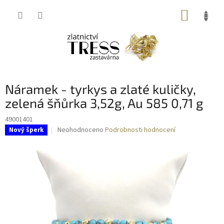
Přejít
NÁKUP
na
obsah
KOŠÍK
Náramek - tyrkys a zlaté kuličky,
zelená šňůrka 3,52g, Au 585 0,71 g
49001401
Průměrné
Neohodnoceno
Podrobnosti hodnocení
Nový šperk
hodnocení
produktu
je
0,0
z
5
hvězdiček.