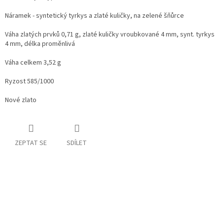
Náramek - syntetický tyrkys a zlaté kuličky, na zelené šňůrce
Váha zlatých prvků 0,71 g, zlaté kuličky vroubkované 4 mm, synt. tyrkys
4 mm, délka proměnlivá
Váha celkem 3,52 g
Ryzost 585/1000
Nové zlato
ZEPTAT SE
SDÍLET