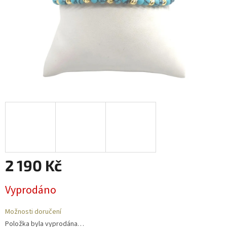
2 190 Kč
Měrná
Vyprodáno
cena:
Možnosti doručení
Položka byla vyprodána…