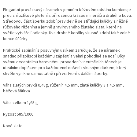
Elegantní provázkový náramek v jemném béžovém odstínu kombinuje
precizní uzlíkové pletení s přirozenou krásou minerálů a drahého kovu.
Středovou část šperku zdobí pravidelně se střídající kuličky z něžně
růžového růženínu a jemně gravírovaného žlutého zlata, které na
světle vytvářejí odlesky. Dva drobné korálky vkusně zdobí také volné
konce šňůrky.
Praktické zapínání s posuvným uzlíkem zaručuje, že se náramek
snadno přizpůsobí každému zápěstí a velmi pohodlně se nosí. Díky
svému decentnímu barevnému provedení v neutrálních tónech je
ideálním doplňkem pro každodenní nošení i vkusným dárkem, který
skvěle vynikne samostatně i při vrstvení s dalšími šperky.
Váha zlatých prvků 0,48g, růženín 4,5 mm, zlaté kuličky 3 a 4,5 mm,
béžová šňůrka
Váha celkem 1,63 g
Ryzost 585/1000
Nové zlato