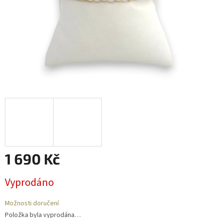
1 690 Kč
Měrná
Vyprodáno
cena:
Možnosti doručení
Položka byla vyprodána…