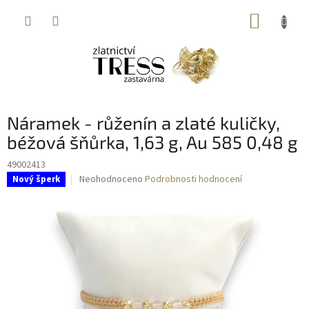
Přejít
NÁKUP
na
obsah
KOŠÍK
Náramek - růženín a zlaté kuličky,
béžová šňůrka, 1,63 g, Au 585 0,48 g
49002413
Průměrné
Neohodnoceno
Podrobnosti hodnocení
Nový šperk
hodnocení
produktu
je
0,0
z
5
hvězdiček.