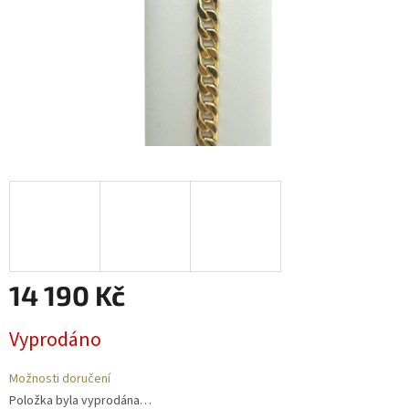
14 190 Kč
Měrná
Vyprodáno
cena:
Možnosti doručení
Položka byla vyprodána…