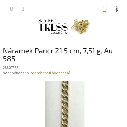
Přejít
NÁKUP
na
obsah
KOŠÍK
Náramek Pancr 21,5 cm, 7,51 g, Au
585
28807533
Průměrné
Neohodnoceno
Podrobnosti hodnocení
hodnocení
produktu
je
0,0
z
5
hvězdiček.