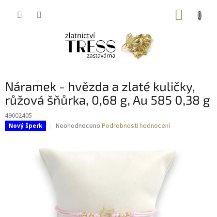
Přejít
NÁKUP
na
obsah
KOŠÍK
Náramek - hvězda a zlaté kuličky,
růžová šňůrka, 0,68 g, Au 585 0,38 g
49002405
Průměrné
Neohodnoceno
Podrobnosti hodnocení
Nový šperk
hodnocení
produktu
je
0,0
z
5
hvězdiček.