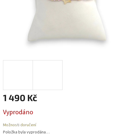
1 490 Kč
Měrná
Vyprodáno
cena:
Možnosti doručení
Položka byla vyprodána…