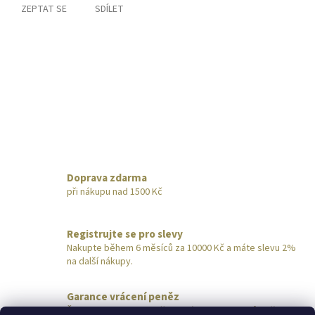
ZEPTAT SE
SDÍLET
Doprava zdarma
při nákupu nad 1500 Kč
Registrujte se pro slevy
Nakupte během 6 měsíců za 10000 Kč a máte slevu 2%
na další nákupy.
Garance vrácení peněz
Šperk nevyhovuje? Pošlete nám ho do 14 dnů zpět,