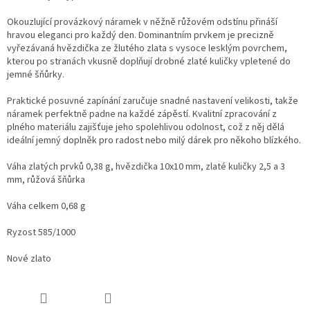
Okouzlující provázkový náramek v něžně růžovém odstínu přináší
hravou eleganci pro každý den. Dominantním prvkem je precizně
vyřezávaná hvězdička ze žlutého zlata s vysoce lesklým povrchem,
kterou po stranách vkusně doplňují drobné zlaté kuličky vpletené do
jemné šňůrky.
Praktické posuvné zapínání zaručuje snadné nastavení velikosti, takže
náramek perfektně padne na každé zápěstí. Kvalitní zpracování z
plného materiálu zajišťuje jeho spolehlivou odolnost, což z něj dělá
ideální jemný doplněk pro radost nebo milý dárek pro někoho blízkého.
Váha zlatých prvků 0,38 g, hvězdička 10x10 mm, zlaté kuličky 2,5 a 3
mm, růžová šňůrka
Váha celkem 0,68 g
Ryzost 585/1000
Nové zlato