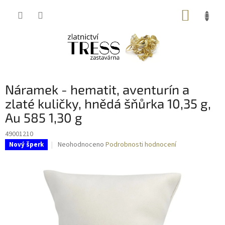
Přejít
NÁKUP
na
obsah
KOŠÍK
Náramek - hematit, aventurín a
zlaté kuličky, hnědá šňůrka 10,35 g,
Au 585 1,30 g
49001210
Průměrné
Neohodnoceno
Podrobnosti hodnocení
Nový šperk
hodnocení
produktu
je
0,0
z
5
hvězdiček.