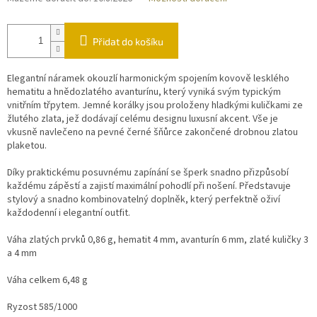
Přidat do košíku
Elegantní náramek okouzlí harmonickým spojením kovově lesklého
hematitu a hnědozlatého avanturínu, který vyniká svým typickým
vnitřním třpytem. Jemné korálky jsou proloženy hladkými kuličkami ze
žlutého zlata, jež dodávají celému designu luxusní akcent. Vše je
vkusně navlečeno na pevné černé šňůrce zakončené drobnou zlatou
plaketou.
Díky praktickému posuvnému zapínání se šperk snadno přizpůsobí
každému zápěstí a zajistí maximální pohodlí při nošení. Představuje
stylový a snadno kombinovatelný doplněk, který perfektně oživí
každodenní i elegantní outfit.
Váha zlatých prvků 0,86 g, hematit 4 mm, avanturín 6 mm, zlaté kuličky 3
a 4 mm
Váha celkem 6,48 g
Ryzost 585/1000