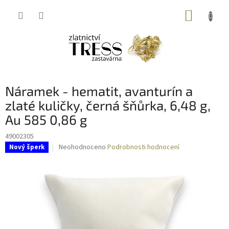
Přejít
NÁKUP
na
obsah
KOŠÍK
Náramek - hematit, avanturín a
zlaté kuličky, černá šňůrka, 6,48 g,
Au 585 0,86 g
49002305
Průměrné
Neohodnoceno
Podrobnosti hodnocení
Nový šperk
hodnocení
produktu
je
0,0
z
5
hvězdiček.