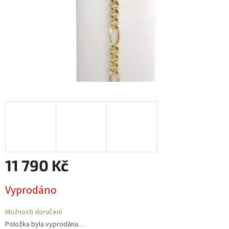
11 790 Kč
Měrná
Vyprodáno
cena:
Možnosti doručení
Položka byla vyprodána…