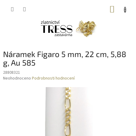
Přejít
NÁKUP
na
obsah
KOŠÍK
Náramek Figaro 5 mm, 22 cm, 5,88
g, Au 585
28808321
Průměrné
Neohodnoceno
Podrobnosti hodnocení
hodnocení
produktu
je
0,0
z
5
hvězdiček.