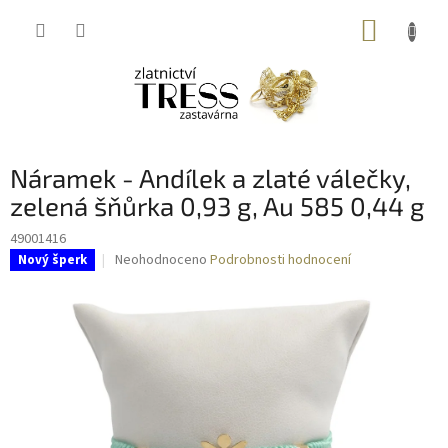
Přejít
NÁKUP
na
obsah
KOŠÍK
Náramek - Andílek a zlaté válečky,
zelená šňůrka 0,93 g, Au 585 0,44 g
49001416
Průměrné
Neohodnoceno
Podrobnosti hodnocení
Nový šperk
hodnocení
produktu
je
0,0
z
5
hvězdiček.