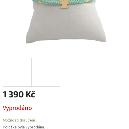
1 390 Kč
Měrná
Vyprodáno
cena:
Možnosti doručení
Položka byla vyprodána…