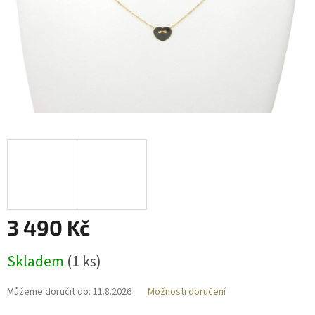
3 490 Kč
Měrná
Skladem
(
1 ks
)
cena:
Můžeme doručit do:
11.8.2026
Možnosti doručení