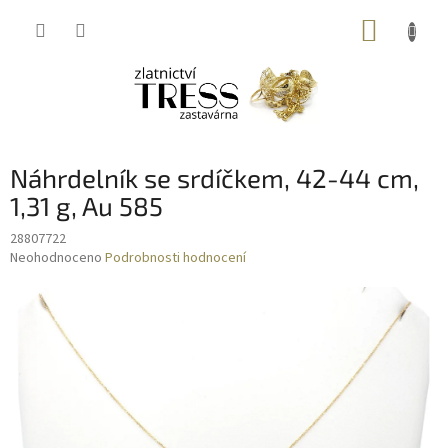
Přejít
NÁKUP
na
obsah
KOŠÍK
Náhrdelník se srdíčkem, 42-44 cm,
1,31 g, Au 585
28807722
Průměrné
Neohodnoceno
Podrobnosti hodnocení
hodnocení
produktu
je
0,0
z
5
hvězdiček.