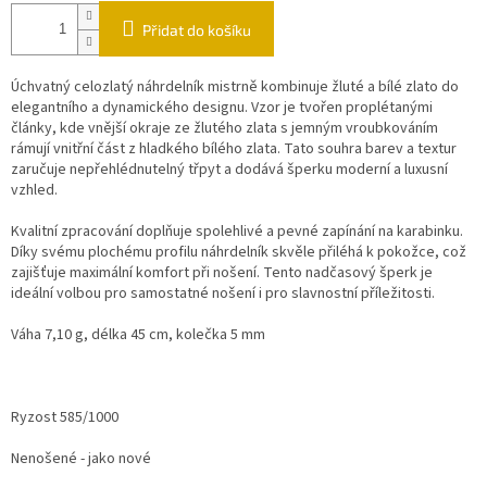
Přidat do košíku
Úchvatný celozlatý náhrdelník mistrně kombinuje žluté a bílé zlato do
elegantního a dynamického designu. Vzor je tvořen proplétanými
články, kde vnější okraje ze žlutého zlata s jemným vroubkováním
rámují vnitřní část z hladkého bílého zlata. Tato souhra barev a textur
zaručuje nepřehlédnutelný třpyt a dodává šperku moderní a luxusní
vzhled.
Kvalitní zpracování doplňuje spolehlivé a pevné zapínání na karabinku.
Díky svému plochému profilu náhrdelník skvěle přiléhá k pokožce, což
zajišťuje maximální komfort při nošení. Tento nadčasový šperk je
ideální volbou pro samostatné nošení i pro slavnostní příležitosti.
Váha 7,10 g, délka 45 cm, kolečka 5 mm
Ryzost 585/1000
Nenošené - jako nové