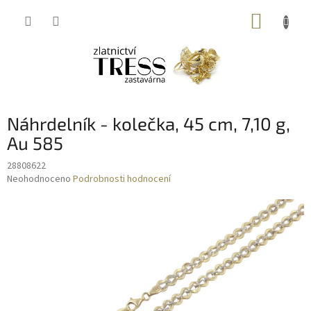
Přejít
NÁKUP
na
obsah
KOŠÍK
Náhrdelník - kolečka, 45 cm, 7,10 g,
Au 585
28808622
Průměrné
Neohodnoceno
Podrobnosti hodnocení
hodnocení
produktu
je
0,0
z
5
hvězdiček.