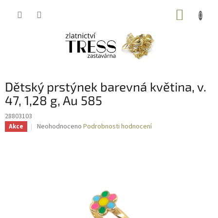
Přejít
NÁKUP
na
obsah
KOŠÍK
Dětský prstýnek barevná květina, v.
47, 1,28 g, Au 585
28803103
Průměrné
Neohodnoceno
Podrobnosti hodnocení
Akce
hodnocení
produktu
je
0,0
z
5
hvězdiček.