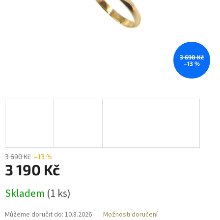
3 690 Kč
–13 %
3 690 Kč
–13 %
3 190 Kč
Měrná
Skladem
(
1 ks
)
cena:
Můžeme doručit do:
10.8.2026
Možnosti doručení